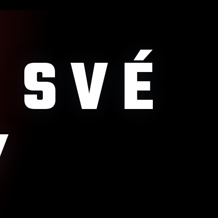
 SVÉ
Y